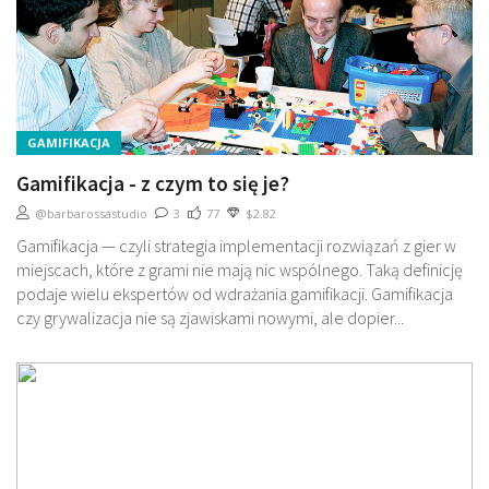
GAMIFIKACJA
Gamifikacja - z czym to się je?
@barbarossastudio
3
77
$2.82
Gamifikacja — czyli strategia implementacji rozwiązań z gier w
miejscach, które z grami nie mają nic wspólnego. Taką definicję
podaje wielu ekspertów od wdrażania gamifikacji. Gamifikacja
czy grywalizacja nie są zjawiskami nowymi, ale dopier...