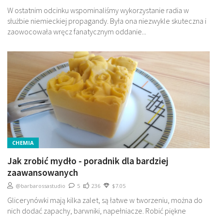
W ostatnim odcinku wspominaliśmy wykorzystanie radia w
służbie niemieckiej propagandy. Była ona niezwykle skuteczna i
zaowocowała wręcz fanatycznym oddanie...
CHEMIA
Jak zrobić mydło - poradnik dla bardziej
zaawansowanych
@barbarossastudio
5
236
$7.05
Glicerynówki mają kilka zalet, są łatwe w tworzeniu, można do
nich dodać zapachy, barwniki, napełniacze. Robić piękne