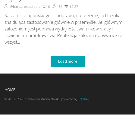
@barbarossastudio
6
132
$2.27
Kaizen — z japońskiego — poprawa, ulepszenie, to filozofia
znajdująca zastosowanie głównie w przemyśle. Jej głównym
założeniem jest poprawa wydajności, warunków pracy i
likwidacja marnotrawstwa. Realizacja założeń odbywa się na
wszyst...
Load more
HOME
© 2018 - 2026 Ciekawsza strona Nauki, powered by
ENGRAVE