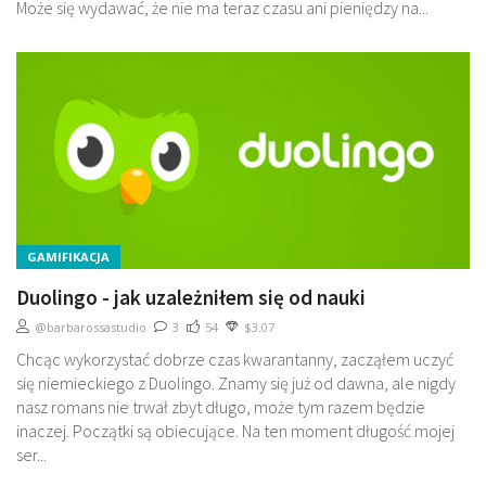
Może się wydawać, że nie ma teraz czasu ani pieniędzy na...
GAMIFIKACJA
Duolingo - jak uzależniłem się od nauki
@barbarossastudio
3
54
$3.07
Chcąc wykorzystać dobrze czas kwarantanny, zacząłem uczyć
się niemieckiego z Duolingo. Znamy się już od dawna, ale nigdy
nasz romans nie trwał zbyt długo, może tym razem będzie
inaczej. Początki są obiecujące. Na ten moment długość mojej
ser...