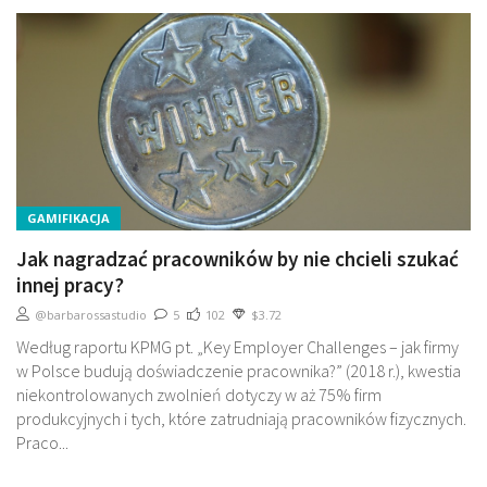
GAMIFIKACJA
Jak nagradzać pracowników by nie chcieli szukać
innej pracy?
@barbarossastudio
5
102
$3.72
Według raportu KPMG pt. „Key Employer Challenges – jak firmy
w Polsce budują doświadczenie pracownika?” (2018 r.), kwestia
niekontrolowanych zwolnień dotyczy w aż 75% firm
produkcyjnych i tych, które zatrudniają pracowników fizycznych.
Praco...