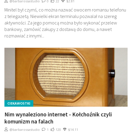
@barbarossastudio
0
22
$2.81
Minitel był czymś, co można nazwać owocem romansu telefonu
z telegazetą. Niewielki ekran terminalu pozwalał na szereg
aktywności. Za jego pomocą można było wykonać przelew
bankowy, zamówić zakupy z dostawą do domu, a nawet
rozmawiać z innymi...
CIEKAWOSTKI
Nim wynaleziono internet - Kołchoźnik czyli
komunizm na falach
@barbarossastudio
1
120
$14.11