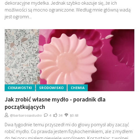
dekoracyjne mydełka. Jednak szybko okazuje się, że ich
możliwości są mocno ograniczone. Według mnie główną wadą
jest ogromn...
CIEKAWOSTKI
SRODOWISKO
CHEMIA
Jak zrobić własne mydło - poradnik dla
początkujących
@barbarossastudio
4
34
$0.68
Dwa tygodnie temu przyszedł mi do głowy pomysł aby zacząć
robić mydło. Co prawda jestem fizykochemikiem, ale z mydłem
do tej pory miałem niewiele wspólnego. Korzystając z wolnej