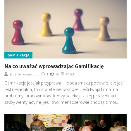
GAMIFIKACJA
Na co uważać wprowadzając Gamifikację
@barbarossastudio
1
79
$1.83
Gamifikacja jest jak przyprawa — doda smaku potrawie, ale jeśli
jest niejadalna, to na wiele nie pomoże. Jeśli twoja firma ma
problemy, pracowników, którzy uciekają z niej przez okna i
szyby wentylacyjne, jeśli twoi menadżerowie chodzą z mor...