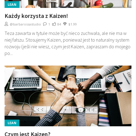
LEAN
Każdy korzysta z Kaizen!
@barbarossastudio
1
84
$1.99
Teza zawarta w tytule może być nieco zuchwała, ale nie ma w
niej fałszu. Stosujemy Kaizen, ponieważ jest to naturalny system
rozwoju (jeśli nie wiesz, czym jest Kaizen, zapraszam do mojego
po...
LEAN
Czym jest Kaizen?